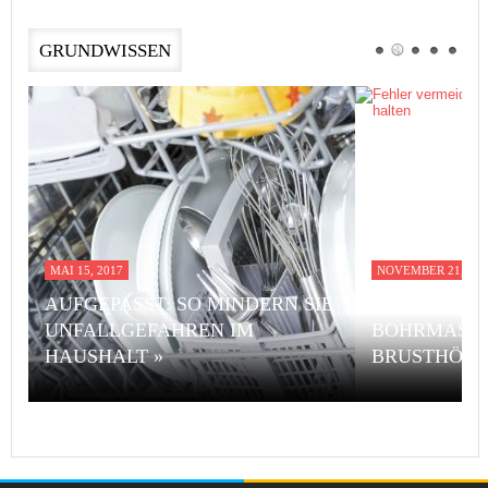
GRUNDWISSEN
MAI 15, 2017
NOVEMBER 21, 201
AUFGEPASST: SO MINDERN SIE
FEHLER VE
UNFALLGEFAHREN IM
BOHRMASCH
HAUSHALT »
BRUSTHÖHE