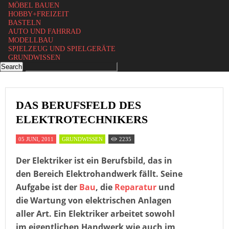
MÖBEL BAUEN
HOBBY+FREIZEIT
BASTELN
AUTO UND FAHRRAD
MODELLBAU
SPIELZEUG UND SPIELGERÄTE
GRUNDWISSEN
DAS BERUFSFELD DES
ELEKTROTECHNIKERS
05 JUNI, 2011
GRUNDWISSEN
2235
Der Elektriker ist ein Berufsbild, das in
den Bereich Elektrohandwerk fällt. Seine
Aufgabe ist der
Bau
, die
Reparatur
und
die Wartung von elektrischen Anlagen
aller Art. Ein Elektriker arbeitet sowohl
im eigentlichen Handwerk wie auch im