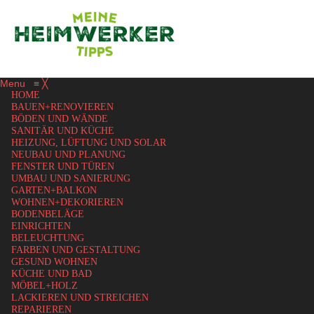
Menu
≡
╳
HOME
BAUEN+RENOVIEREN
BÖDEN UND WÄNDE
SANITÄR UND KÜCHE
HEIZUNG, LÜFTUNG UND SOLAR
NEUBAU UND PLANUNG
FENSTER UND TÜREN
UMBAU UND SANIERUNG
GARTEN+BALKON
WOHNEN+DEKORIEREN
BODENBELÄGE
EINRICHTEN
BELEUCHTUNG
FARBEN UND GESTALTUNG
GESUND WOHNEN
KÜCHE UND BAD
MÖBEL+HOLZ
LACKIEREN UND STREICHEN
REPARIEREN