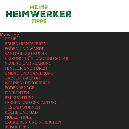
Menu
≡
╳
HOME
BAUEN+RENOVIEREN
BÖDEN UND WÄNDE
SANITÄR UND KÜCHE
HEIZUNG, LÜFTUNG UND SOLAR
NEUBAU UND PLANUNG
FENSTER UND TÜREN
UMBAU UND SANIERUNG
GARTEN+BALKON
WOHNEN+DEKORIEREN
BODENBELÄGE
EINRICHTEN
BELEUCHTUNG
FARBEN UND GESTALTUNG
GESUND WOHNEN
KÜCHE UND BAD
MÖBEL+HOLZ
LACKIEREN UND STREICHEN
REPARIEREN