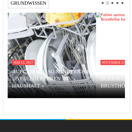
GRUNDWISSEN
MAI 15, 2017
NOVEMBER 21, 201
AUFGEPASST: SO MINDERN SIE
FEHLER VE
UNFALLGEFAHREN IM
BOHRMASCH
HAUSHALT »
BRUSTHÖHE