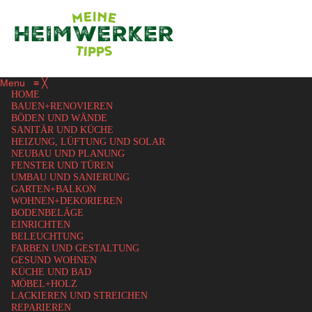
Menu
≡
╳
HOME
BAUEN+RENOVIEREN
BÖDEN UND WÄNDE
SANITÄR UND KÜCHE
HEIZUNG, LÜFTUNG UND SOLAR
NEUBAU UND PLANUNG
FENSTER UND TÜREN
UMBAU UND SANIERUNG
GARTEN+BALKON
WOHNEN+DEKORIEREN
BODENBELÄGE
EINRICHTEN
BELEUCHTUNG
FARBEN UND GESTALTUNG
GESUND WOHNEN
KÜCHE UND BAD
MÖBEL+HOLZ
LACKIEREN UND STREICHEN
REPARIEREN