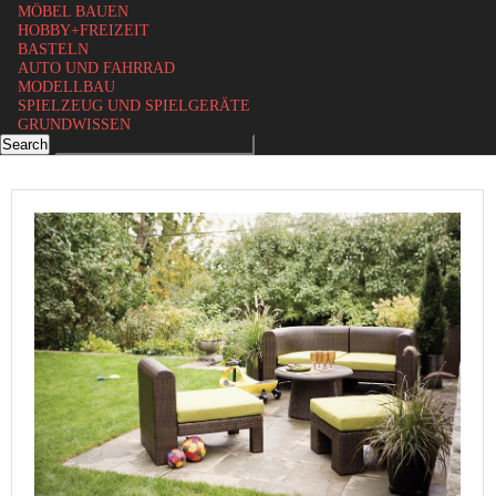
MÖBEL BAUEN
HOBBY+FREIZEIT
BASTELN
AUTO UND FAHRRAD
MODELLBAU
SPIELZEUG UND SPIELGERÄTE
GRUNDWISSEN