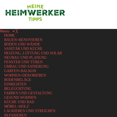
Menu
≡
╳
HOME
BAUEN+RENOVIEREN
BÖDEN UND WÄNDE
SANITÄR UND KÜCHE
HEIZUNG, LÜFTUNG UND SOLAR
NEUBAU UND PLANUNG
FENSTER UND TÜREN
UMBAU UND SANIERUNG
GARTEN+BALKON
WOHNEN+DEKORIEREN
BODENBELÄGE
EINRICHTEN
BELEUCHTUNG
FARBEN UND GESTALTUNG
GESUND WOHNEN
KÜCHE UND BAD
MÖBEL+HOLZ
LACKIEREN UND STREICHEN
REPARIEREN