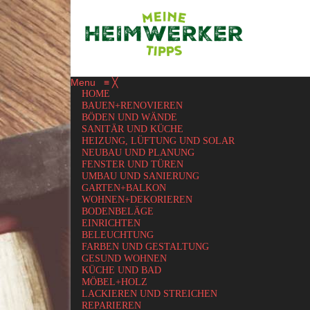
Menu
≡
╳
HOME
BAUEN+RENOVIEREN
BÖDEN UND WÄNDE
SANITÄR UND KÜCHE
HEIZUNG, LÜFTUNG UND SOLAR
NEUBAU UND PLANUNG
FENSTER UND TÜREN
UMBAU UND SANIERUNG
GARTEN+BALKON
WOHNEN+DEKORIEREN
BODENBELÄGE
EINRICHTEN
BELEUCHTUNG
FARBEN UND GESTALTUNG
GESUND WOHNEN
KÜCHE UND BAD
MÖBEL+HOLZ
LACKIEREN UND STREICHEN
REPARIEREN