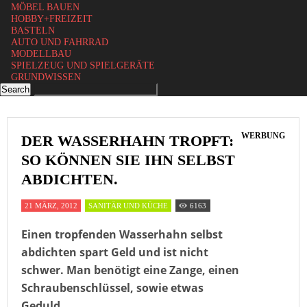
MÖBEL BAUEN
HOBBY+FREIZEIT
BASTELN
AUTO UND FAHRRAD
MODELLBAU
SPIELZEUG UND SPIELGERÄTE
GRUNDWISSEN
WERBUNG
DER WASSERHAHN TROPFT:
SO KÖNNEN SIE IHN SELBST
ABDICHTEN.
21 MÄRZ, 2012
SANITÄR UND KÜCHE
6163
Einen tropfenden Wasserhahn selbst
abdichten spart Geld und ist nicht
schwer. Man benötigt eine Zange, einen
Schraubenschlüssel, sowie etwas
Geduld.