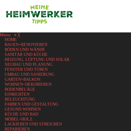
Menu
≡
╳
HOME
BAUEN+RENOVIEREN
BÖDEN UND WÄNDE
SANITÄR UND KÜCHE
HEIZUNG, LÜFTUNG UND SOLAR
NEUBAU UND PLANUNG
FENSTER UND TÜREN
UMBAU UND SANIERUNG
GARTEN+BALKON
WOHNEN+DEKORIEREN
BODENBELÄGE
EINRICHTEN
BELEUCHTUNG
FARBEN UND GESTALTUNG
GESUND WOHNEN
KÜCHE UND BAD
MÖBEL+HOLZ
LACKIEREN UND STREICHEN
REPARIEREN