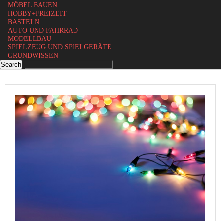
MÖBEL BAUEN
HOBBY+FREIZEIT
BASTELN
AUTO UND FAHRRAD
MODELLBAU
SPIELZEUG UND SPIELGERÄTE
GRUNDWISSEN