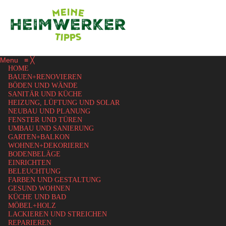
Menu
≡
╳
HOME
BAUEN+RENOVIEREN
BÖDEN UND WÄNDE
SANITÄR UND KÜCHE
HEIZUNG, LÜFTUNG UND SOLAR
NEUBAU UND PLANUNG
FENSTER UND TÜREN
UMBAU UND SANIERUNG
GARTEN+BALKON
WOHNEN+DEKORIEREN
BODENBELÄGE
EINRICHTEN
BELEUCHTUNG
FARBEN UND GESTALTUNG
GESUND WOHNEN
KÜCHE UND BAD
MÖBEL+HOLZ
LACKIEREN UND STREICHEN
REPARIEREN