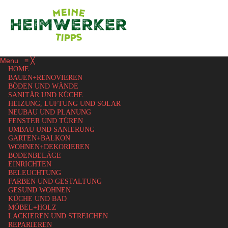
Menu
≡
╳
HOME
BAUEN+RENOVIEREN
BÖDEN UND WÄNDE
SANITÄR UND KÜCHE
HEIZUNG, LÜFTUNG UND SOLAR
NEUBAU UND PLANUNG
FENSTER UND TÜREN
UMBAU UND SANIERUNG
GARTEN+BALKON
WOHNEN+DEKORIEREN
BODENBELÄGE
EINRICHTEN
BELEUCHTUNG
FARBEN UND GESTALTUNG
GESUND WOHNEN
KÜCHE UND BAD
MÖBEL+HOLZ
LACKIEREN UND STREICHEN
REPARIEREN