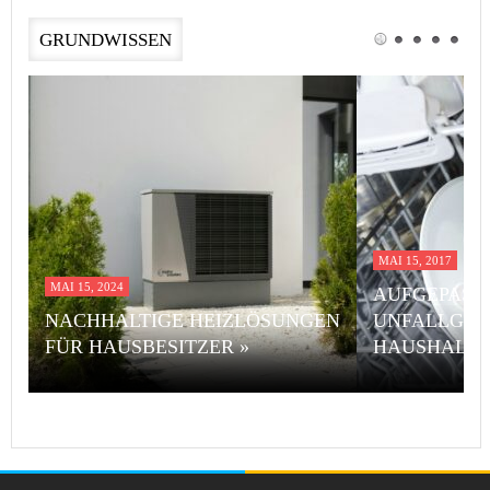
GRUNDWISSEN
MAI 15, 2017
MAI 15, 2024
AUFGEPASST
NACHHALTIGE HEIZLÖSUNGEN
UNFALLGEF
FÜR HAUSBESITZER »
HAUSHALT 