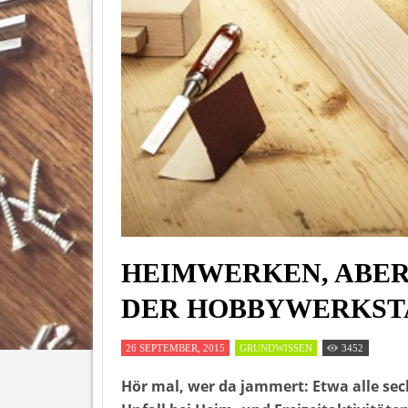
HEIMWERKEN, ABER 
DER HOBBYWERKST
26 SEPTEMBER, 2015
GRUNDWISSEN
3452
Hör mal, wer da jammert: Etwa alle sec