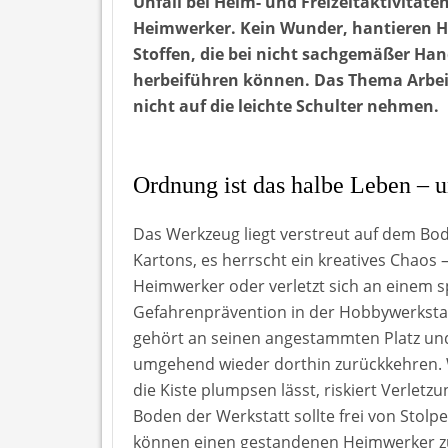
Unfall bei Heim- und Freizeitaktivitäte
Heimwerker. Kein Wunder, hantieren H
Stoffen, die bei nicht sachgemäßer Ha
herbeiführen können. Das Thema Arbei
nicht auf die leichte Schulter nehmen.
Ordnung ist das halbe Leben – u
Das Werkzeug liegt verstreut auf dem Bode
Kartons, es herrscht ein kreatives Chaos 
Heimwerker oder verletzt sich an einem s
Gefahrenprävention in der Hobbywerkstat
gehört an seinen angestammten Platz un
umgehend wieder dorthin zurückkehren. W
die Kiste plumpsen lässt, riskiert Verlet
Boden der Werkstatt sollte frei von Stolpe
können einen gestandenen Heimwerker zu 