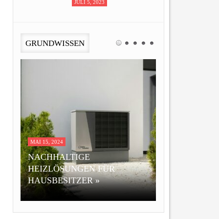
JULI 5, 2023
GRUNDWISSEN
MAI 15, 2017
NOVEMBER 21, 2016
AUFGEPASST: SO MINDERN
FEHLER VER
SIE UNFALLGEFAHREN IM
BOHRMASCH
HAUSHALT »
BRUSTHÖHE 