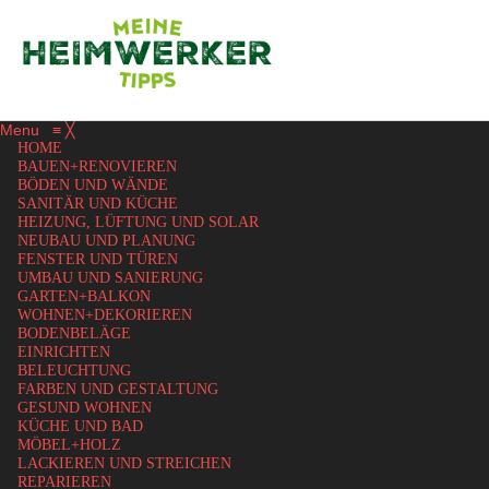
Menu
≡
╳
HOME
BAUEN+RENOVIEREN
BÖDEN UND WÄNDE
SANITÄR UND KÜCHE
HEIZUNG, LÜFTUNG UND SOLAR
NEUBAU UND PLANUNG
FENSTER UND TÜREN
UMBAU UND SANIERUNG
GARTEN+BALKON
WOHNEN+DEKORIEREN
BODENBELÄGE
EINRICHTEN
BELEUCHTUNG
FARBEN UND GESTALTUNG
GESUND WOHNEN
KÜCHE UND BAD
MÖBEL+HOLZ
LACKIEREN UND STREICHEN
REPARIEREN