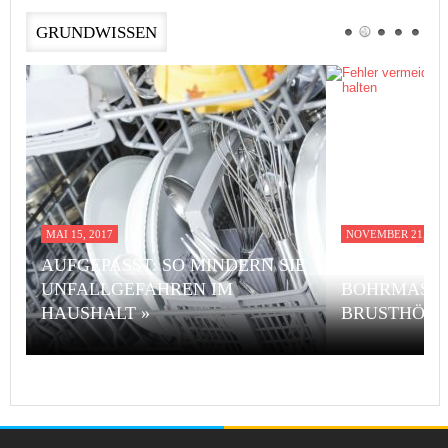
GRUNDWISSEN
MAI 15, 2017
NOVEMBER 21, 201
AUFGEPASST: SO MINDERN SIE
FEHLER VE
UNFALLGEFAHREN IM
BOHRMASCH
HAUSHALT »
BRUSTHÖHE