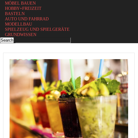
MÖBEL BAUEN
HOBBY+FREIZEIT
BASTELN
AUTO UND FAHRRAD
MODELLBAU
SPIELZEUG UND SPIELGERÄTE
GRUNDWISSEN