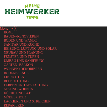
Menu
≡
╳
HOME
BAUEN+RENOVIEREN
BÖDEN UND WÄNDE
SANITÄR UND KÜCHE
HEIZUNG, LÜFTUNG UND SOLAR
NEUBAU UND PLANUNG
FENSTER UND TÜREN
UMBAU UND SANIERUNG
GARTEN+BALKON
WOHNEN+DEKORIEREN
BODENBELÄGE
EINRICHTEN
BELEUCHTUNG
FARBEN UND GESTALTUNG
GESUND WOHNEN
KÜCHE UND BAD
MÖBEL+HOLZ
LACKIEREN UND STREICHEN
REPARIEREN