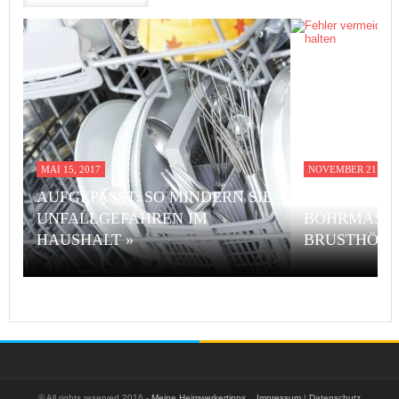
MAI 15, 2017
NOVEMBER 21, 201
AUFGEPASST: SO MINDERN SIE
FEHLER VE
UNFALLGEFAHREN IM
BOHRMASCH
HAUSHALT »
BRUSTHÖHE
© All rights reserved 2016 -
Meine Heimwerkertipps
.
Impressum
|
Datenschutz