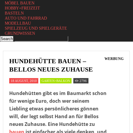
MÖBEL BAUEN
HOBBY+FREIZEIT
BASTELN
AUTO UND FAHRRAD
MODELLBAU
SPIELZEUG UND SPIELGERÄTE
GRUNDWISSEN
WERBUNG
HUNDEHÜTTE BAUEN –
BELLOS NEUES ZUHAUSE
18 AUGUST, 2010
GARTEN+BALKON
2796
Hundehütten gibt es im Baumarkt schon
für wenige Euro, doch wer seinem
Liebling etwas persönlicheres gönnen
will, der legt selbst Hand an für Bellos
neues Zuhause. Eine Hundehütte zu
bauen
ist einfacher als viele denken, und