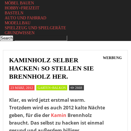
MÖBEL BAUEN
HOBBY+FREIZEIT
BASTELN
AUTO UND FAHRRAD
MODELLBAU
SPIELZEUG UND SPIELGERÄTE
GRUNDWISSEN
WERBUNG
KAMINHOLZ SELBER
HACKEN: SO STELLEN SIE
BRENNHOLZ HER.
23 MÄRZ, 2012
GARTEN+BALKON
2668
Klar, es wird jetzt erstmal warm.
Trotzdem wird es auch 2012 kalte Nächte
geben, für die der
Kamin
Brennholz
braucht. Das selbst zu hacken ist einmal
gesund und außerdem billiger.