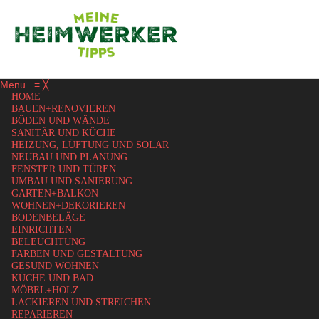
Menu
≡
╳
HOME
BAUEN+RENOVIEREN
BÖDEN UND WÄNDE
SANITÄR UND KÜCHE
HEIZUNG, LÜFTUNG UND SOLAR
NEUBAU UND PLANUNG
FENSTER UND TÜREN
UMBAU UND SANIERUNG
GARTEN+BALKON
WOHNEN+DEKORIEREN
BODENBELÄGE
EINRICHTEN
BELEUCHTUNG
FARBEN UND GESTALTUNG
GESUND WOHNEN
KÜCHE UND BAD
MÖBEL+HOLZ
LACKIEREN UND STREICHEN
REPARIEREN