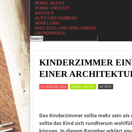
MÖBEL BAUEN
HOBBY+FREIZEIT
BASTELN
AUTO UND FAHRRAD
MODELLBAU
SPIELZEUG UND SPIELGERÄTE
GRUNDWISSEN
KINDERZIMMER EIN
EINER ARCHITEKT
18 JANUAR, 2014
MÖBEL BAUEN
3070
Das Kinderzimmer sollte mehr sein als
sollte das Kind sich rundherum wohlfüh
können. In diesem Ratgeber erklärt ein