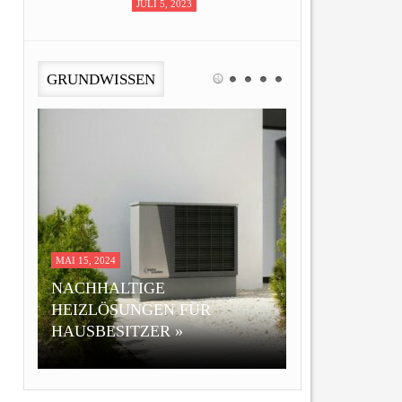
JULI 5, 2023
GRUNDWISSEN
MAI 15, 2024
MAI 15, 2017
NACHHALTIGE
AUFGEPASST: SO M
HEIZLÖSUNGEN FÜR
SIE UNFALLGEFAHR
HAUSBESITZER »
HAUSHALT »