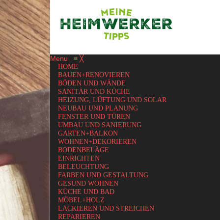
Menu
≡
╳
HOME
BAUEN+RENOVIEREN
BÖDEN UND WÄNDE
SANITÄR UND KÜCHE
HEIZUNG, LÜFTUNG UND SOLAR
NEUBAU UND PLANUNG
FENSTER UND TÜREN
UMBAU UND SANIERUNG
GARTEN+BALKON
WOHNEN+DEKORIEREN
BODENBELÄGE
EINRICHTEN
BELEUCHTUNG
FARBEN UND GESTALTUNG
GESUND WOHNEN
KÜCHE UND BAD
MÖBEL+HOLZ
LACKIEREN UND STREICHEN
REPARIEREN