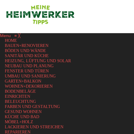
Menu
≡
╳
HOME
BAUEN+RENOVIEREN
BÖDEN UND WÄNDE
SANITÄR UND KÜCHE
HEIZUNG, LÜFTUNG UND SOLAR
NEUBAU UND PLANUNG
FENSTER UND TÜREN
UMBAU UND SANIERUNG
GARTEN+BALKON
WOHNEN+DEKORIEREN
BODENBELÄGE
EINRICHTEN
BELEUCHTUNG
FARBEN UND GESTALTUNG
GESUND WOHNEN
KÜCHE UND BAD
MÖBEL+HOLZ
LACKIEREN UND STREICHEN
REPARIEREN