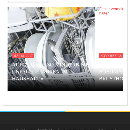
MAI 15, 2017
NOVEMBER 21, 201
AUFGEPASST: SO MINDERN SIE
FEHLER VE
UNFALLGEFAHREN IM
BOHRMASCH
HAUSHALT »
BRUSTHÖHE