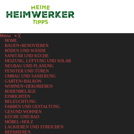
Menu
≡
╳
HOME
BAUEN+RENOVIEREN
BÖDEN UND WÄNDE
SANITÄR UND KÜCHE
HEIZUNG, LÜFTUNG UND SOLAR
NEUBAU UND PLANUNG
FENSTER UND TÜREN
UMBAU UND SANIERUNG
GARTEN+BALKON
WOHNEN+DEKORIEREN
BODENBELÄGE
EINRICHTEN
BELEUCHTUNG
FARBEN UND GESTALTUNG
GESUND WOHNEN
KÜCHE UND BAD
MÖBEL+HOLZ
LACKIEREN UND STREICHEN
REPARIEREN