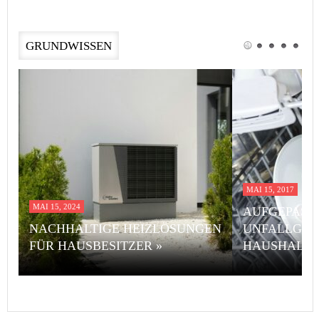
GRUNDWISSEN
MAI 15, 2017
MAI 15, 2024
AUFGEPASST
NACHHALTIGE HEIZLÖSUNGEN
UNFALLGEF
FÜR HAUSBESITZER »
HAUSHALT 