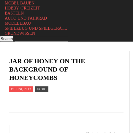
MÖBEL BAUEN
HOBBY+FREIZEIT
BASTELN
AUTO UND FAHRRAD
MODELLBAU
SPIELZEUG UND SPIELGERÄTE
GRUNDWISSEN
JAR OF HONEY ON THE
BACKGROUND OF
HONEYCOMBS
19 JUNI, 2013
303