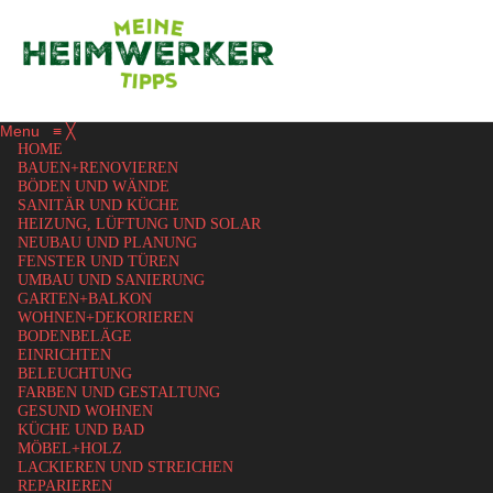
Menu
≡
╳
HOME
BAUEN+RENOVIEREN
BÖDEN UND WÄNDE
SANITÄR UND KÜCHE
HEIZUNG, LÜFTUNG UND SOLAR
NEUBAU UND PLANUNG
FENSTER UND TÜREN
UMBAU UND SANIERUNG
GARTEN+BALKON
WOHNEN+DEKORIEREN
BODENBELÄGE
EINRICHTEN
BELEUCHTUNG
FARBEN UND GESTALTUNG
GESUND WOHNEN
KÜCHE UND BAD
MÖBEL+HOLZ
LACKIEREN UND STREICHEN
REPARIEREN