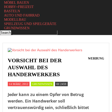
MÖBEL BAUEN
HOBBY+FREIZEIT
BASTELN
AUTO UND FAHRRAD
MODELLBAU
SPIELZEUG UND SPIELGERÄTE
GRUNDWISSEN
WERBUNG
VORSICHT BEI DER
AUSWAHL DES
HANDERWERKERS
14 MÄRZ, 2012
GRUNDWISSEN
2459
Jeder kann zu einem Opfer von Betrug
werden. Ein Handwerker soll
vertrauenswürdig sein, schließlich bittet