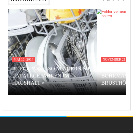
MAI 15, 2017
NOVEMBER 21, 201
AUFGEPASST: SO MINDERN SIE
FEHLER VE
UNFALLGEFAHREN IM
BOHRMASCH
HAUSHALT »
BRUSTHÖHE