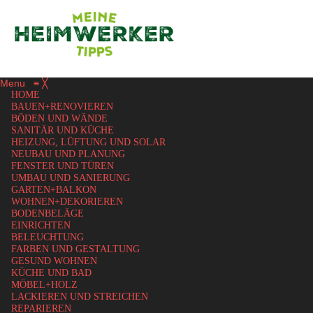
Menu
≡
╳
HOME
BAUEN+RENOVIEREN
BÖDEN UND WÄNDE
SANITÄR UND KÜCHE
HEIZUNG, LÜFTUNG UND SOLAR
NEUBAU UND PLANUNG
FENSTER UND TÜREN
UMBAU UND SANIERUNG
GARTEN+BALKON
WOHNEN+DEKORIEREN
BODENBELÄGE
EINRICHTEN
BELEUCHTUNG
FARBEN UND GESTALTUNG
GESUND WOHNEN
KÜCHE UND BAD
MÖBEL+HOLZ
LACKIEREN UND STREICHEN
REPARIEREN