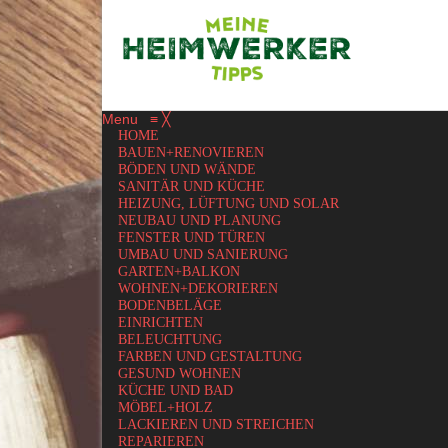
Menu
≡
╳
HOME
BAUEN+RENOVIEREN
BÖDEN UND WÄNDE
SANITÄR UND KÜCHE
HEIZUNG, LÜFTUNG UND SOLAR
NEUBAU UND PLANUNG
FENSTER UND TÜREN
UMBAU UND SANIERUNG
GARTEN+BALKON
WOHNEN+DEKORIEREN
BODENBELÄGE
EINRICHTEN
BELEUCHTUNG
FARBEN UND GESTALTUNG
GESUND WOHNEN
KÜCHE UND BAD
MÖBEL+HOLZ
LACKIEREN UND STREICHEN
REPARIEREN