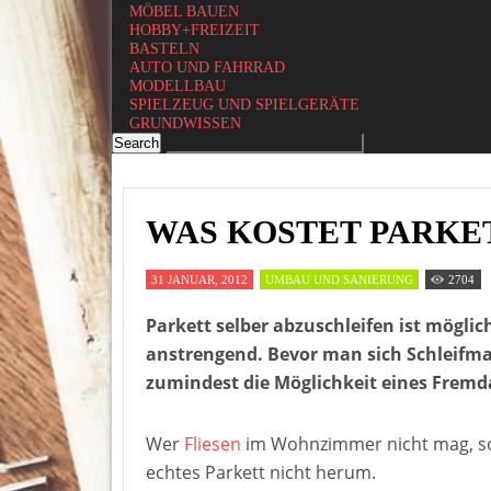
MÖBEL BAUEN
HOBBY+FREIZEIT
BASTELN
AUTO UND FAHRRAD
MODELLBAU
SPIELZEUG UND SPIELGERÄTE
GRUNDWISSEN
WAS KOSTET PARKE
31 JANUAR, 2012
UMBAU UND SANIERUNG
2704
Parkett selber abzuschleifen ist mögli
anstrengend. Bevor man sich Schleifma
zumindest die Möglichkeit eines Fremda
Wer
Fliesen
im Wohnzimmer nicht mag, so
echtes Parkett nicht herum.