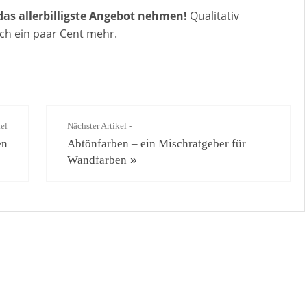
das allerbilligste Angebot nehmen!
Qualitativ
h ein paar Cent mehr.
kel
Nächster Artikel -
en
Abtönfarben – ein Mischratgeber für
Wandfarben
»