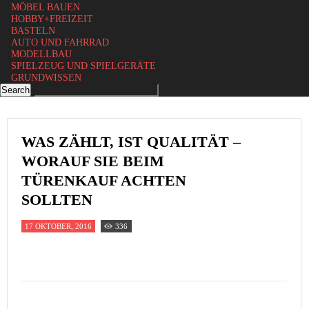
MÖBEL BAUEN
HOBBY+FREIZEIT
BASTELN
AUTO UND FAHRRAD
MODELLBAU
SPIELZEUG UND SPIELGERÄTE
GRUNDWISSEN
WAS ZÄHLT, IST QUALITÄT –
WORAUF SIE BEIM
TÜRENKAUF ACHTEN
SOLLTEN
17 OKTOBER, 2016
336