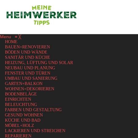
Menu
≡
╳
HOME
BAUEN+RENOVIEREN
BÖDEN UND WÄNDE
SANITÄR UND KÜCHE
HEIZUNG, LÜFTUNG UND SOLAR
NEUBAU UND PLANUNG
FENSTER UND TÜREN
UMBAU UND SANIERUNG
GARTEN+BALKON
WOHNEN+DEKORIEREN
BODENBELÄGE
EINRICHTEN
BELEUCHTUNG
FARBEN UND GESTALTUNG
GESUND WOHNEN
KÜCHE UND BAD
MÖBEL+HOLZ
LACKIEREN UND STREICHEN
REPARIEREN