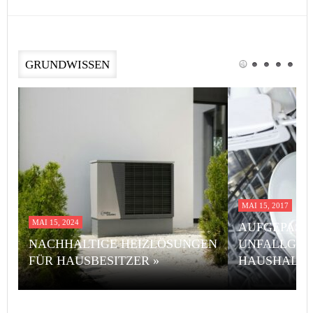
GRUNDWISSEN
MAI 15, 2017
MAI 15, 2024
AUFGEPASST
NACHHALTIGE HEIZLÖSUNGEN
UNFALLGEF
FÜR HAUSBESITZER »
HAUSHALT 