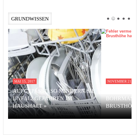
GRUNDWISSEN
MAI 15, 2017
NOVEMBER 21, 201
AUFGEPASST: SO MINDERN SIE
FEHLER VE
UNFALLGEFAHREN IM
BOHRMASCH
HAUSHALT »
BRUSTHÖHE