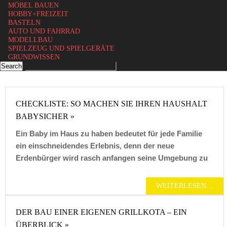
MÖBEL BAUEN
HOBBY+FREIZEIT
BASTELN
AUTO UND FAHRRAD
MODELLBAU
SPIELZEUG UND SPIELGERÄTE
GRUNDWISSEN
CHECKLISTE: SO MACHEN SIE IHREN HAUSHALT
BABYSICHER »
Ein Baby im Haus zu haben bedeutet für jede Familie
ein einschneidendes Erlebnis, denn der neue
Erdenbürger wird rasch anfangen seine Umgebung zu
WEITERLESEN…
DER BAU EINER EIGENEN GRILLKOTA – EIN
ÜBERBLICK »