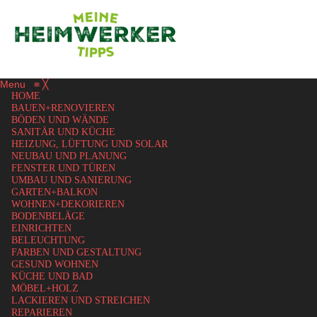
Menu
≡
╳
HOME
BAUEN+RENOVIEREN
BÖDEN UND WÄNDE
SANITÄR UND KÜCHE
HEIZUNG, LÜFTUNG UND SOLAR
NEUBAU UND PLANUNG
FENSTER UND TÜREN
UMBAU UND SANIERUNG
GARTEN+BALKON
WOHNEN+DEKORIEREN
BODENBELÄGE
EINRICHTEN
BELEUCHTUNG
FARBEN UND GESTALTUNG
GESUND WOHNEN
KÜCHE UND BAD
MÖBEL+HOLZ
LACKIEREN UND STREICHEN
REPARIEREN