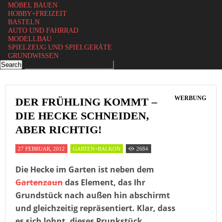
MÖBEL BAUEN
HOBBY+FREIZEIT
BASTELN
AUTO UND FAHRRAD
MODELLBAU
SPIELZEUG UND SPIELGERÄTE
GRUNDWISSEN
WERBUNG
DER FRÜHLING KOMMT –
DIE HECKE SCHNEIDEN,
ABER RICHTIG!
27 FEBRUAR, 2012
GARTEN+BALKON
2684
Die Hecke im Garten ist neben dem
Gartenzaun
das Element, das Ihr
Grundstück nach außen hin abschirmt
und gleichzeitig repräsentiert. Klar, dass
es sich lohnt, dieses Prunkstück