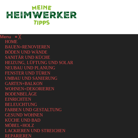
Menu
≡
╳
HOME
BAUEN+RENOVIEREN
BÖDEN UND WÄNDE
SANITÄR UND KÜCHE
HEIZUNG, LÜFTUNG UND SOLAR
NEUBAU UND PLANUNG
FENSTER UND TÜREN
UMBAU UND SANIERUNG
GARTEN+BALKON
WOHNEN+DEKORIEREN
BODENBELÄGE
EINRICHTEN
BELEUCHTUNG
FARBEN UND GESTALTUNG
GESUND WOHNEN
KÜCHE UND BAD
MÖBEL+HOLZ
LACKIEREN UND STREICHEN
REPARIEREN