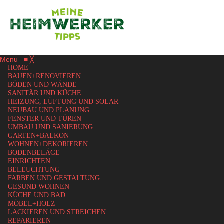
Menu
≡
╳
HOME
BAUEN+RENOVIEREN
BÖDEN UND WÄNDE
SANITÄR UND KÜCHE
HEIZUNG, LÜFTUNG UND SOLAR
NEUBAU UND PLANUNG
FENSTER UND TÜREN
UMBAU UND SANIERUNG
GARTEN+BALKON
WOHNEN+DEKORIEREN
BODENBELÄGE
EINRICHTEN
BELEUCHTUNG
FARBEN UND GESTALTUNG
GESUND WOHNEN
KÜCHE UND BAD
MÖBEL+HOLZ
LACKIEREN UND STREICHEN
REPARIEREN