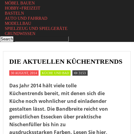
MÖBEL BAUEN
HOBBY+FREIZEIT
BASTELN
AUTO UND FAHRRAD
MODELLBAU
SPIELZEUG UND SPIELGERÄTE
GRUNDWISSEN
DIE AKTUELLEN KÜCHENTRENDS
30 AUGUST, 2014
KÜCHE UND BAD
3153
Das Jahr 2014 hält viele tolle
Küchentrends bereit, mit denen sich die
Küche noch wohnlicher und einladender
gestalten lässt. Die Bandbreite reicht von
gemütlichen Essecken über praktische
Nischenfüller bis hin zu
ausdrucksstarken Farben. Lesen Sie hier,