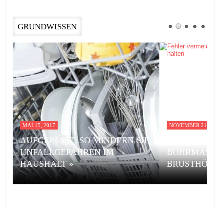
GRUNDWISSEN
MAI 15, 2017
NOVEMBER 21, 201
AUFGEPASST: SO MINDERN SIE
FEHLER VE
UNFALLGEFAHREN IM
BOHRMASCH
HAUSHALT »
BRUSTHÖHE