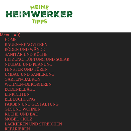
Menu
≡
╳
HOME
BAUEN+RENOVIEREN
BÖDEN UND WÄNDE
SANITÄR UND KÜCHE
HEIZUNG, LÜFTUNG UND SOLAR
NEUBAU UND PLANUNG
FENSTER UND TÜREN
UMBAU UND SANIERUNG
GARTEN+BALKON
WOHNEN+DEKORIEREN
BODENBELÄGE
EINRICHTEN
BELEUCHTUNG
FARBEN UND GESTALTUNG
GESUND WOHNEN
KÜCHE UND BAD
MÖBEL+HOLZ
LACKIEREN UND STREICHEN
REPARIEREN