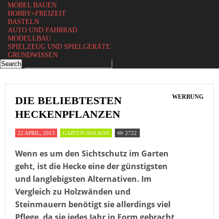
MÖBEL BAUEN
HOBBY+FREIZEIT
BASTELN
AUTO UND FAHRRAD
MODELLBAU
SPIELZEUG UND SPIELGERÄTE
GRUNDWISSEN
WERBUNG
DIE BELIEBTESTEN
HECKENPFLANZEN
22 APRIL, 2013
GARTEN+BALKON
2722
Wenn es um den Sichtschutz im Garten
geht, ist die Hecke eine der günstigsten
und langlebigsten Alternativen. Im
Vergleich zu Holzwänden und
Steinmauern benötigt sie allerdings viel
Pflege, da sie jedes Jahr in Form gebracht