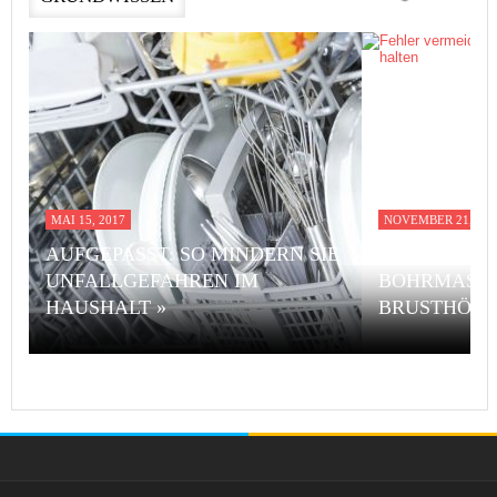
MAI 15, 2017
NOVEMBER 21, 201
AUFGEPASST: SO MINDERN SIE
FEHLER VE
UNFALLGEFAHREN IM
BOHRMASCH
HAUSHALT »
BRUSTHÖHE