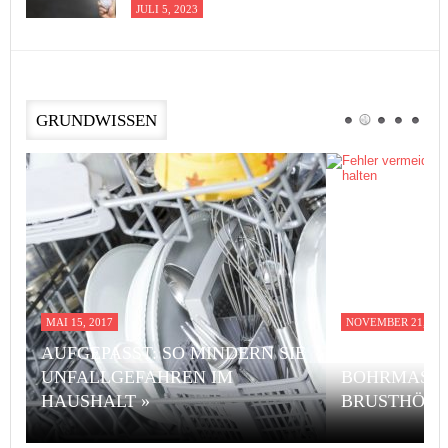
JULI 5, 2023
GRUNDWISSEN
MAI 15, 2017
NOVEMBER 21, 201
AUFGEPASST: SO MINDERN SIE
FEHLER VE
UNFALLGEFAHREN IM
BOHRMASCH
HAUSHALT »
BRUSTHÖHE