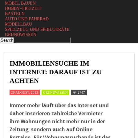
MÖBEL BAUEN
HOBBY+FREIZEIT
BASTELN
AUTO UND FAHRRAD
MODELLBAU
SPIELZEUG UND SPIELGERÄTE
GRUNDWISSEN
IMMOBILIENSUCHE IM
INTERNET: DARAUF IST ZU
ACHTEN
20 AUGUST, 2013
GRUNDWISSEN
2747
Immer mehr läuft über das Internet und
daher inserieren zahlreiche Vermieter
ihre Wohnungen nicht mehr nur in der
Zeitung, sondern auch auf Online
Portalen. Für Wohnungssuchende ist das