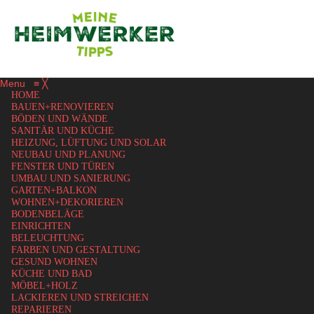
Menu
≡
╳
HOME
BAUEN+RENOVIEREN
BÖDEN UND WÄNDE
SANITÄR UND KÜCHE
HEIZUNG, LÜFTUNG UND SOLAR
NEUBAU UND PLANUNG
FENSTER UND TÜREN
UMBAU UND SANIERUNG
GARTEN+BALKON
WOHNEN+DEKORIEREN
BODENBELÄGE
EINRICHTEN
BELEUCHTUNG
FARBEN UND GESTALTUNG
GESUND WOHNEN
KÜCHE UND BAD
MÖBEL+HOLZ
LACKIEREN UND STREICHEN
REPARIEREN