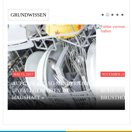
GRUNDWISSEN
MAI 15, 2017
NOVEMBER 21, 201
AUFGEPASST: SO MINDERN SIE
FEHLER VE
UNFALLGEFAHREN IM
BOHRMASCH
HAUSHALT »
BRUSTHÖHE