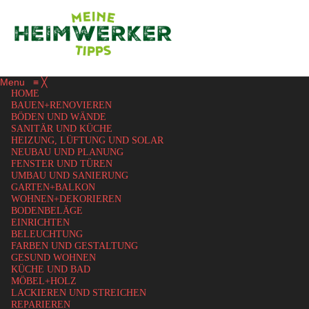
Menu
≡
╳
HOME
BAUEN+RENOVIEREN
BÖDEN UND WÄNDE
SANITÄR UND KÜCHE
HEIZUNG, LÜFTUNG UND SOLAR
NEUBAU UND PLANUNG
FENSTER UND TÜREN
UMBAU UND SANIERUNG
GARTEN+BALKON
WOHNEN+DEKORIEREN
BODENBELÄGE
EINRICHTEN
BELEUCHTUNG
FARBEN UND GESTALTUNG
GESUND WOHNEN
KÜCHE UND BAD
MÖBEL+HOLZ
LACKIEREN UND STREICHEN
REPARIEREN