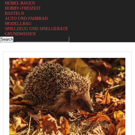
MÖBEL BAUEN
HOBBY+FREIZEIT
BASTELN
AUTO UND FAHRRAD
MODELLBAU
SPIELZEUG UND SPIELGERÄTE
GRUNDWISSEN