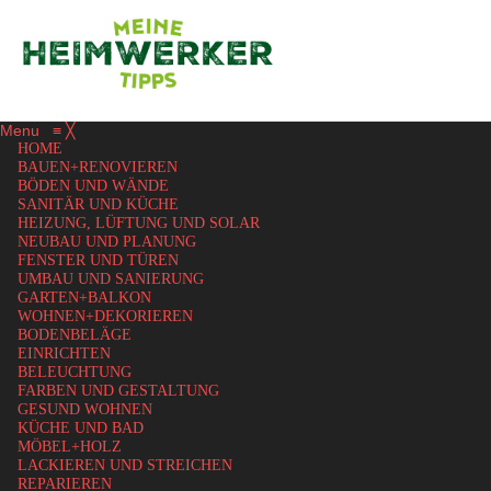
Menu
≡
╳
HOME
BAUEN+RENOVIEREN
BÖDEN UND WÄNDE
SANITÄR UND KÜCHE
HEIZUNG, LÜFTUNG UND SOLAR
NEUBAU UND PLANUNG
FENSTER UND TÜREN
UMBAU UND SANIERUNG
GARTEN+BALKON
WOHNEN+DEKORIEREN
BODENBELÄGE
EINRICHTEN
BELEUCHTUNG
FARBEN UND GESTALTUNG
GESUND WOHNEN
KÜCHE UND BAD
MÖBEL+HOLZ
LACKIEREN UND STREICHEN
REPARIEREN