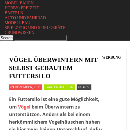
MÖBEL BAUEN
HOBBY+FREIZEIT
BASTELN
AUTO UND FAHRRAD
MODELLBAU
SPIELZEUG UND SPIELGERÄTE
GRUNDWISSEN
WERBUNG
VÖGEL ÜBERWINTERN MIT
SELBST GEBAUTEM
FUTTERSILO
09 DEZEMBER, 2011
GARTEN+BALKON
4677
Ein Futtersilo ist eine gute Möglichkeit,
um
Vögel
beim Überwintern zu
unterstützen. Anders als bei einem
herkömmlichem Vogelhäuschen haben
sie hier zwar keinen Unterschlupf, dafür