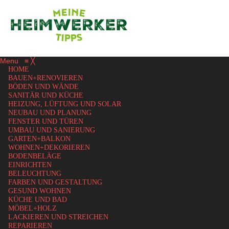
Menu
≡
╳
HOME
BAUEN+RENOVIEREN
BÖDEN UND WÄNDE
SANITÄR UND KÜCHE
HEIZUNG, LÜFTUNG UND SOLAR
NEUBAU UND PLANUNG
FENSTER UND TÜREN
UMBAU UND SANIERUNG
GARTEN+BALKON
WOHNEN+DEKORIEREN
BODENBELÄGE
EINRICHTEN
BELEUCHTUNG
FARBEN UND GESTALTUNG
GESUND WOHNEN
KÜCHE UND BAD
MÖBEL+HOLZ
LACKIEREN UND STREICHEN
REPARIEREN