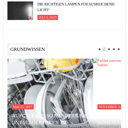
DIE RICHTIGEN LAMPEN FÜR AUSREICHEND
LICHT!
JULI 5, 2023
GRUNDWISSEN
MAI 15, 2017
NOVEMBER 21, 201
AUFGEPASST: SO MINDERN SIE
FEHLER VE
UNFALLGEFAHREN IM
BOHRMASCH