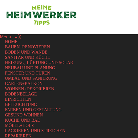
Menu
≡
╳
HOME
BAUEN+RENOVIEREN
BÖDEN UND WÄNDE
SANITÄR UND KÜCHE
HEIZUNG, LÜFTUNG UND SOLAR
NEUBAU UND PLANUNG
FENSTER UND TÜREN
UMBAU UND SANIERUNG
GARTEN+BALKON
WOHNEN+DEKORIEREN
BODENBELÄGE
EINRICHTEN
BELEUCHTUNG
FARBEN UND GESTALTUNG
GESUND WOHNEN
KÜCHE UND BAD
MÖBEL+HOLZ
LACKIEREN UND STREICHEN
REPARIEREN