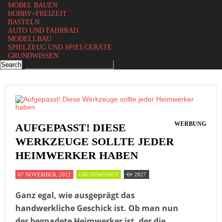
MÖBEL BAUEN
HOBBY+FREIZEIT
BASTELN
AUTO UND FAHRRAD
MODELLBAU
SPIELZEUG UND SPIELGERÄTE
GRUNDWISSEN
WERBUNG
AUFGEPASST! DIESE
WERKZEUGE SOLLTE JEDER
HEIMWERKER HABEN
07 NOVEMBER, 2012
GRUNDWISSEN
2827
Ganz egal, wie ausgeprägt das
handwerkliche Geschick ist. Ob man nun
der begnadete Heimwerker ist, der die