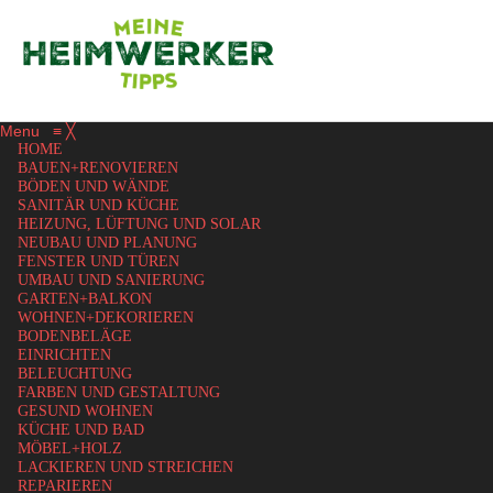
Menu
≡
╳
HOME
BAUEN+RENOVIEREN
BÖDEN UND WÄNDE
SANITÄR UND KÜCHE
HEIZUNG, LÜFTUNG UND SOLAR
NEUBAU UND PLANUNG
FENSTER UND TÜREN
UMBAU UND SANIERUNG
GARTEN+BALKON
WOHNEN+DEKORIEREN
BODENBELÄGE
EINRICHTEN
BELEUCHTUNG
FARBEN UND GESTALTUNG
GESUND WOHNEN
KÜCHE UND BAD
MÖBEL+HOLZ
LACKIEREN UND STREICHEN
REPARIEREN