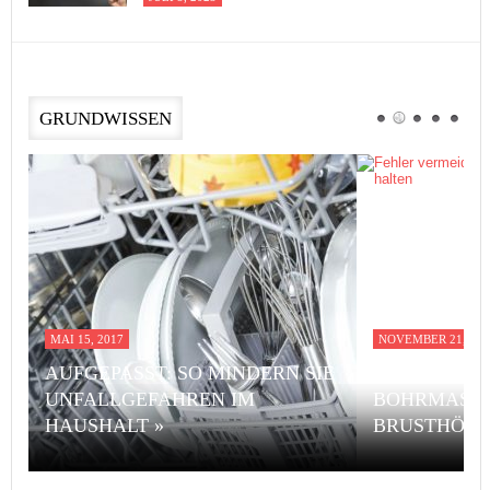
GRUNDWISSEN
MAI 15, 2017
NOVEMBER 21, 201
AUFGEPASST: SO MINDERN SIE
FEHLER VE
UNFALLGEFAHREN IM
BOHRMASCH
HAUSHALT »
BRUSTHÖHE