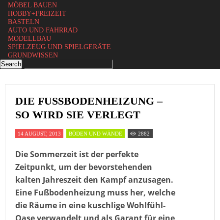
MÖBEL BAUEN
HOBBY+FREIZEIT
BASTELN
AUTO UND FAHRRAD
MODELLBAU
SPIELZEUG UND SPIELGERÄTE
GRUNDWISSEN
DIE FUSSBODENHEIZUNG – S
O WIRD SIE VERLEGT
14 AUGUST, 2013
BÖDEN UND WÄNDE
2882
Die Sommerzeit ist der perfekte
Zeitpunkt, um der bevorstehenden
kalten Jahreszeit den Kampf anzusagen.
Eine Fußbodenheizung muss her, welche
die Räume in eine kuschlige Wohlfühl-
Oase verwandelt und als Garant für eine