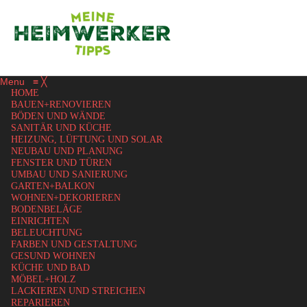
Menu
≡
╳
HOME
BAUEN+RENOVIEREN
BÖDEN UND WÄNDE
SANITÄR UND KÜCHE
HEIZUNG, LÜFTUNG UND SOLAR
NEUBAU UND PLANUNG
FENSTER UND TÜREN
UMBAU UND SANIERUNG
GARTEN+BALKON
WOHNEN+DEKORIEREN
BODENBELÄGE
EINRICHTEN
BELEUCHTUNG
FARBEN UND GESTALTUNG
GESUND WOHNEN
KÜCHE UND BAD
MÖBEL+HOLZ
LACKIEREN UND STREICHEN
REPARIEREN