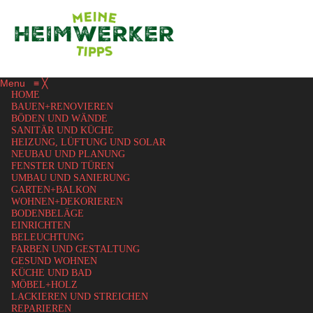
Menu
≡
╳
HOME
BAUEN+RENOVIEREN
BÖDEN UND WÄNDE
SANITÄR UND KÜCHE
HEIZUNG, LÜFTUNG UND SOLAR
NEUBAU UND PLANUNG
FENSTER UND TÜREN
UMBAU UND SANIERUNG
GARTEN+BALKON
WOHNEN+DEKORIEREN
BODENBELÄGE
EINRICHTEN
BELEUCHTUNG
FARBEN UND GESTALTUNG
GESUND WOHNEN
KÜCHE UND BAD
MÖBEL+HOLZ
LACKIEREN UND STREICHEN
REPARIEREN