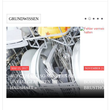
GRUNDWISSEN
MAI 15, 2017
NOVEMBER 21, 201
AUFGEPASST: SO MINDERN SIE
FEHLER VE
UNFALLGEFAHREN IM
BOHRMASCH
HAUSHALT »
BRUSTHÖHE