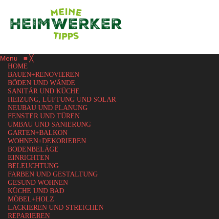
Menu
≡
╳
HOME
BAUEN+RENOVIEREN
BÖDEN UND WÄNDE
SANITÄR UND KÜCHE
HEIZUNG, LÜFTUNG UND SOLAR
NEUBAU UND PLANUNG
FENSTER UND TÜREN
UMBAU UND SANIERUNG
GARTEN+BALKON
WOHNEN+DEKORIEREN
BODENBELÄGE
EINRICHTEN
BELEUCHTUNG
FARBEN UND GESTALTUNG
GESUND WOHNEN
KÜCHE UND BAD
MÖBEL+HOLZ
LACKIEREN UND STREICHEN
REPARIEREN