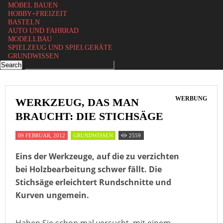
MÖBEL BAUEN
HOBBY+FREIZEIT
BASTELN
AUTO UND FAHRRAD
MODELLBAU
SPIELZEUG UND SPIELGERÄTE
GRUNDWISSEN
WERBUNG
WERKZEUG, DAS MAN
BRAUCHT: DIE STICHSÄGE
09 FEBRUAR, 2012
GRUNDWISSEN
2559
Eins der Werkzeuge, auf die zu verzichten
bei Holzbearbeitung schwer fällt. Die
Stichsäge erleichtert Rundschnitte und
Kurven ungemein.