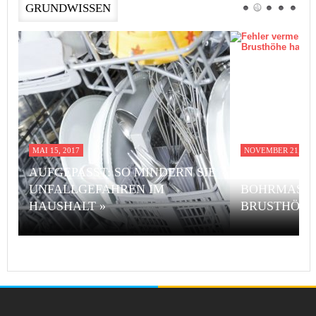
GRUNDWISSEN
MAI 15, 2017
NOVEMBER 21, 201
AUFGEPASST: SO MINDERN SIE
FEHLER VE
UNFALLGEFAHREN IM
BOHRMASCH
HAUSHALT »
BRUSTHÖHE