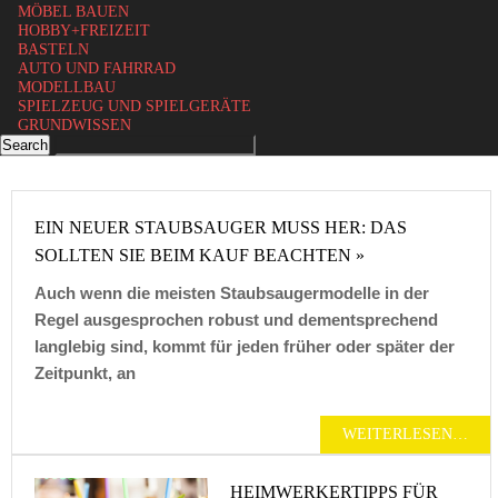
MÖBEL BAUEN
HOBBY+FREIZEIT
BASTELN
AUTO UND FAHRRAD
MODELLBAU
SPIELZEUG UND SPIELGERÄTE
GRUNDWISSEN
EIN NEUER STAUBSAUGER MUSS HER: DAS
SOLLTEN SIE BEIM KAUF BEACHTEN »
Auch wenn die meisten Staubsaugermodelle in der
Regel ausgesprochen robust und dementsprechend
langlebig sind, kommt für jeden früher oder später der
Zeitpunkt, an
WEITERLESEN…
HEIMWERKERTIPPS FÜR