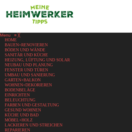
Menu
≡
╳
HOME
BAUEN+RENOVIEREN
BÖDEN UND WÄNDE
SANITÄR UND KÜCHE
HEIZUNG, LÜFTUNG UND SOLAR
NEUBAU UND PLANUNG
FENSTER UND TÜREN
UMBAU UND SANIERUNG
GARTEN+BALKON
WOHNEN+DEKORIEREN
BODENBELÄGE
EINRICHTEN
BELEUCHTUNG
FARBEN UND GESTALTUNG
GESUND WOHNEN
KÜCHE UND BAD
MÖBEL+HOLZ
LACKIEREN UND STREICHEN
REPARIEREN